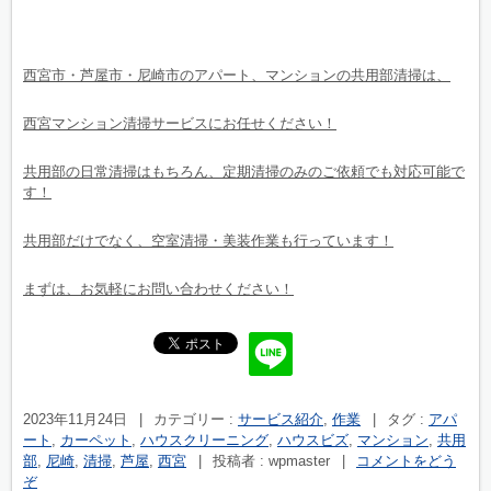
西宮市・芦屋市・尼崎市のアパート、マンションの共用部清掃は、
西宮マンション清掃サービスにお任せください！
共用部の日常清掃はもちろん、定期清掃のみのご依頼でも対応可能で
す！
共用部だけでなく、空室清掃・美装作業も行っています！
まずは、お気軽にお問い合わせください！
2023年11月24日
|
カテゴリー :
サービス紹介
,
作業
|
タグ :
アパ
ート
,
カーペット
,
ハウスクリーニング
,
ハウスビズ
,
マンション
,
共用
部
,
尼崎
,
清掃
,
芦屋
,
西宮
|
投稿者 : wpmaster
|
コメントをどう
ぞ