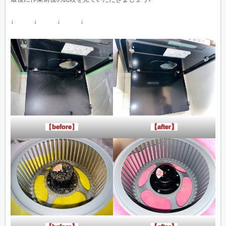
↓ ↓ ↓ ↓
【
before
】
【after】