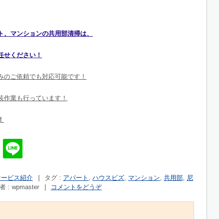
ト、マンションの共用部清掃は、
任せください！
みのご依頼でも対応可能です！
装作業も行っています！
！
サービス紹介
|
タグ :
アパート
,
ハウスビズ
,
マンション
,
共用部
,
尼
 : wpmaster
|
コメントをどうぞ