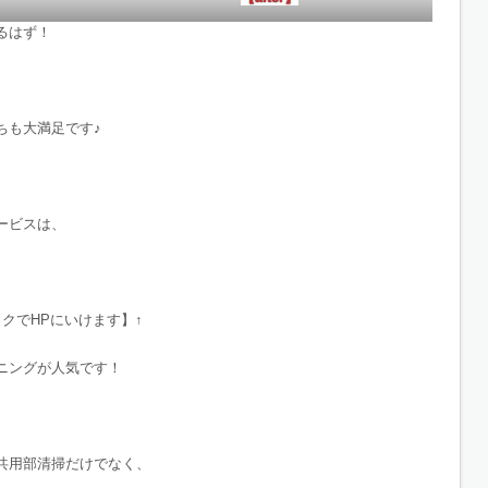
るはず！
、
ちも大満足です♪
ービスは、
クでHPにいけます】↑
ニングが人気です！
共用部清掃だけでなく、