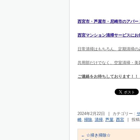
西宮市・芦屋市・尼崎市のアパー
西宮マンション清掃サービスにお
日常清掃はもちろん、定期清掃の
共用部だけでなく、空室清掃・美
ご連絡をお待ちしております！！
2024年2月22日
|
カテゴリー :
崎
,
掃除
,
清掃
,
芦屋
,
西宮
|
投稿者
←
☆掃き掃除☆