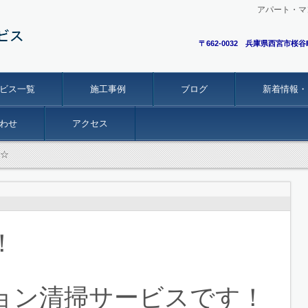
アパート・マ
〒662-0032 兵庫県西宮市桜谷
ビス一覧
施工事例
ブログ
新着情報・
わせ
アクセス
☆
！
ョン清掃サービスです！