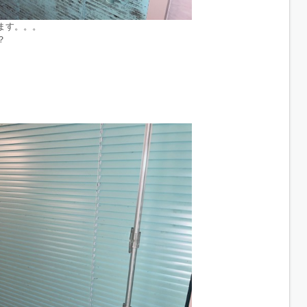
ます。。。
？