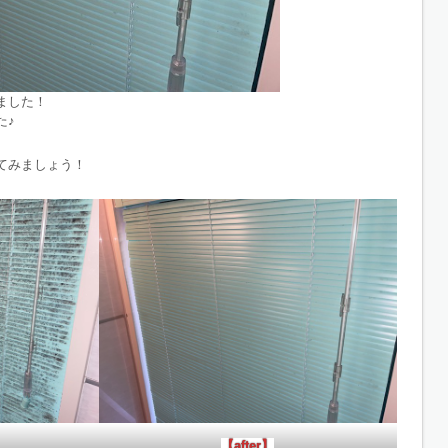
ました！
た♪
てみましょう！
【after】