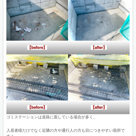
【before】
【after】
【before】
【after】
ゴミステーションは道路に面している場合が多く、
入居者様だけでなく近隣の方や通行人の方も目につきやすい箇所で