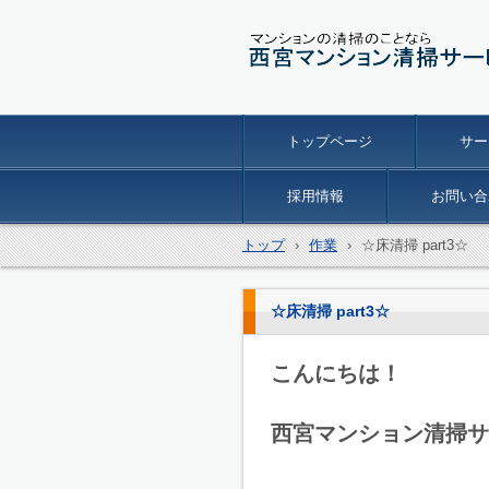
トップページ
サー
採用情報
お問い合
トップ
›
作業
›
☆床清掃 part3☆
☆床清掃 part3☆
こんにちは！
西宮マンション清掃サ