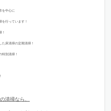
市を中心に
掃を行っています！
掃！
した床清掃の定期清掃！
の特別清掃！
！
の清掃なら、